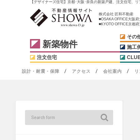
【デザイナーズ住宅】京都･大阪･奈良の新築戸建、注文住宅、リ
株式会社 匠和不動産
■OSAKA OFFICE大
■KYOTO OFFICE
その
新築物件
施工
注文住宅
CLU
設計・耐震・保障
アクセス
会社案内
リ