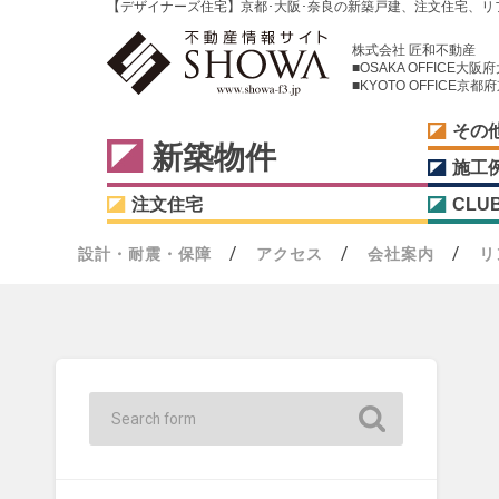
【デザイナーズ住宅】京都･大阪･奈良の新築戸建、注文住宅、リ
株式会社 匠和不動産
■OSAKA OFFICE大
■KYOTO OFFICE
その
新築物件
施工
注文住宅
CLU
設計・耐震・保障
アクセス
会社案内
リ