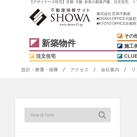
【デザイナーズ住宅】京都･大阪･奈良の新築戸建、注文住宅、リ
株式会社 匠和不動産
■OSAKA OFFICE大
■KYOTO OFFICE
その
新築物件
施工
注文住宅
CLU
設計・耐震・保障
アクセス
会社案内
リ