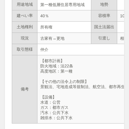
用途地域
地勢
第一種低層住居専用地域
建ぺい率
容積率
40％
100
土地権利
国土法届出
所有権
現況
引渡し
古家有→更地
相談
取引態様
仲介
【都市計画】
防火地域：法22条
高度地区：第一種
【その他の法令上の制限】
景観法、宅地造成等規制法、航空法、都市再生
備考
【設備】
水道：公営
ガス：都市ガス
汚水：公共下水
雑排水：公共下水