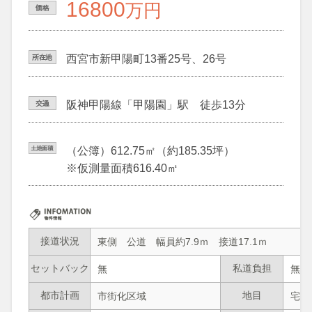
16800
万円
西宮市新甲陽町13番25号、26号
阪神甲陽線「甲陽園」駅 徒歩13分
（公簿）612.75㎡（約185.35坪）
※仮測量面積616.40㎡
接道状況
東側 公道 幅員約7.9ｍ 接道17.1ｍ
セットバック
私道負担
無
無
都市計画
地目
市街化区域
宅地